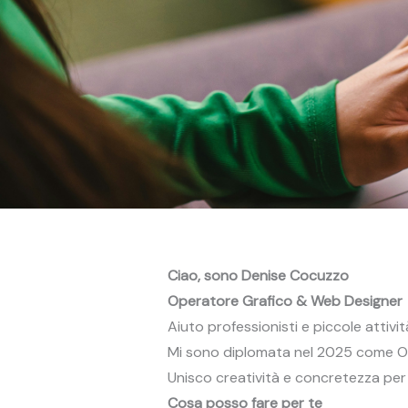
Vai
al
contenuto
Ciao, sono Denise Cocuzzo
Operatore Grafico & Web Designer
Aiuto professionisti e piccole attivi
Mi sono diplomata nel 2025 come Ope
Unisco creatività e concretezza per 
Cosa posso fare per te