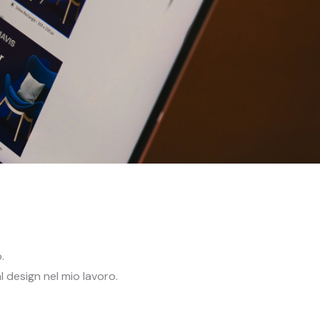
.
 design nel mio lavoro.