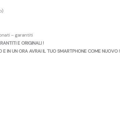
o)
onati – garantiti
ANTITI E ORIGINALI !
E IN UN ORA AVRAI IL TUO SMARTPHONE COME NUOVO !