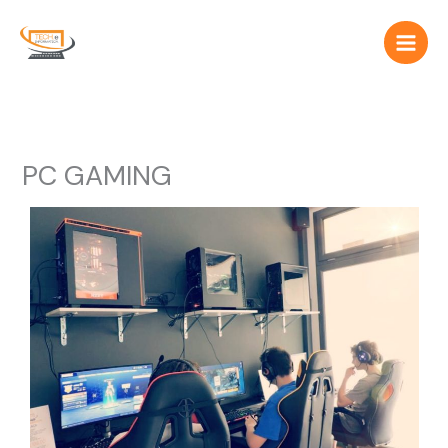
Vai
al
contenuto
PC GAMING