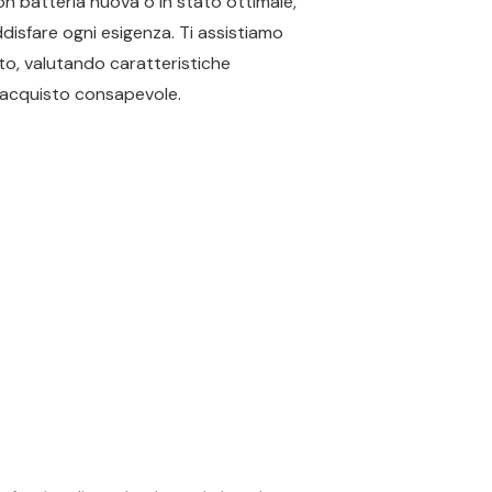
on batteria nuova o in stato ottimale,
oddisfare ogni esigenza. Ti assistiamo
tto, valutando caratteristiche
n acquisto consapevole.